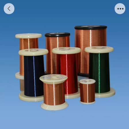
FIW FIW漆包线（登高达电业）